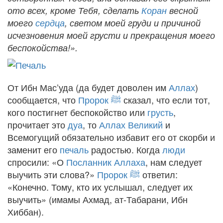
ото всех, кроме Тебя, сделать
Коран
весной
моего
сердца
, светом моей груди и причиной
исчезновения моей грусти и прекращения моего
беспокойства!».
От Ибн Мас’уда (да будет доволен им
Аллах
)
сообщается, что
Пророк ﷺ
сказал, что если тот,
кого постигнет беспокойство или
грусть
,
прочитает это
дуа
, то
Аллах Великий
и
Всемогущий обязательно избавит его от скорби и
заменит его
печаль
радостью. Когда
люди
спросили: «О
Посланник Аллаха
, нам следует
выучить эти слова?»
Пророк ﷺ
ответил:
«Конечно. Тому, кто их услышал, следует их
выучить» (имамы Ахмад, ат-Табарани, Ибн
Хиббан).