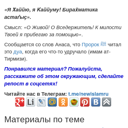
«Я Ẍаййю, я Ḱаййуму! Бираẍматика
астаґыҫ».
Смысл:
«О Живой! О Вседержитель! К милости
.
Твоей я прибегаю за помощью»
Сообщается со слов Анаса, что
Пророк ﷺ
читал
это
дуа
, когда его что-то удручало (имам ат-
Тирмизи).
Понравился материал? Пожалуйста,
расскажите об этом окружающим, сделайте
репост в соцсетях!
Читайте нас в Телеграм:
t.me/newislamru
Материалы по теме