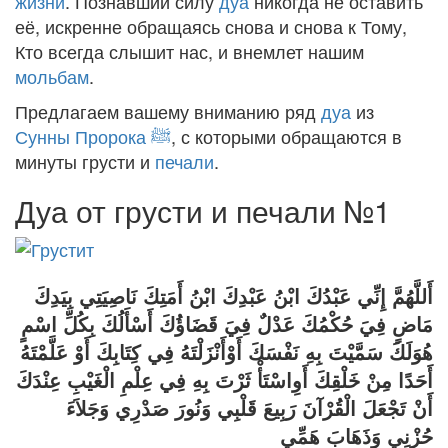
жизни
. Познавший силу
дуа
никогда не оставить
её, искренне обращаясь снова и снова к Тому,
Кто всегда слышит нас, и внемлет нашим
мольбам
.
Предлагаем вашему вниманию ряд
дуа
из
Сунны Пророка ﷺ
, с которыми обращаются в
минуты грусти и
печали
.
Дуа от грусти и печали №1
أَللَّهُمَّ إِنِّي عَبْدُكَ ابْنُ عَبْدِكَ ابْنُ أَمَتِكَ نَاصِيَتِي بِيَدِكَ
مَاضٍ فِيَ حُكْمُكَ عَدْلٌ فِيَ قَضَاؤُكَ أَسْأَلُكَ بِكُلِّ اسْمٍ
هُوَلَكَ سَمَّيْتَ بِهِ نَفْسَكَ أَوْأَنْزَلْتَهُ فِي كِتَابِكَ أَوْ عَلَّمْتَهُ
أَحَدًا مِنْ خَلْقِكَ أَوِاسْتَأْ ثَرْتَ بِهِ فِي عِلْمِ الْغَيْبِ عِنْدَكَ
أَنْ تَجْعَلَ الْقُرْآنَ رَبِيعَ قَلْبِي وَنُورَ صَدْرِي وَجَلاَءَ
حُزْنِي وَذَهَابَ هَمِّي