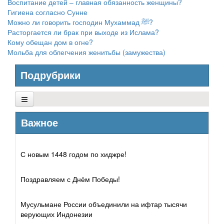
Воспитание детей – главная обязанность женщины?
Гигиена согласно Сунне
Можно ли говорить господин Мухаммад ﷺ?
Расторгается ли брак при выходе из Ислама?
Кому обещан дом в огне?
Мольба для облегчения женитьбы (замужества)
Подрубрики
Основы Ислама
Важное
Убеждения
С новым 1448 годом по хиджре!
Коран и его науки
Поздравляем с Днём Победы!
Хадис и его науки
Мусульмане России объединили на ифтар тысячи
Исламское право
верующих Индонезии