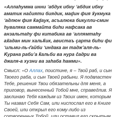
«Аллаhумма инни ‘абдук ибну ‘абдик ибну
аматик наĉияти биядик, маḓин фия ẍукмука
‘адлюн фия ḱаḓаук, асъалюка бикулли-смин
hуваляка саммайта биhи нафсака ав
анзальтаhу фи китабика ав ‘аллямтаhу
аẍадан мин хальḱик, авистаъ ҫарта биhи фи
‘ильми-ль-ґайби ‘индака ан тадж’аля-ль-
Ḱурана раби’а ḱальби ва нура ĉадри ва
джаля-а хузни ва заhаба hамми».
Смысл:
«О
Аллах
, поистине, я – Твой раб, и сын
Твоего раба, и сын Твоей рабыни. Я подвластен
Тебе, решения Твои обязательны для меня, а
приговор, вынесенный Тобой мне, справедлив. Я
заклинаю Тебя каждым из Твоих имен, которым
Ты назвал Себя Сам, или ниспослал его в Книге
Своей, или открыл его кому-либо из
сотворенных Тобой, или оставил его скрытым