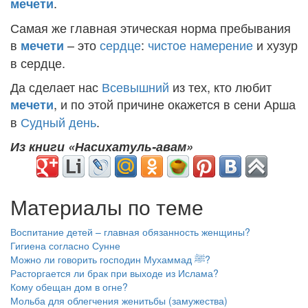
.
мечети
Самая же главная этическая норма пребывания
в
– это
сердце
:
чистое намерение
и хузур
мечети
в сердце.
Да сделает нас
Всевышний
из тех, кто любит
, и по этой причине окажется в сени Арша
мечети
в
Судный день
.
Из книги «Насихатуль-авам»
Материалы по теме
Воспитание детей – главная обязанность женщины?
Гигиена согласно Сунне
Можно ли говорить господин Мухаммад ﷺ?
Расторгается ли брак при выходе из Ислама?
Кому обещан дом в огне?
Мольба для облегчения женитьбы (замужества)