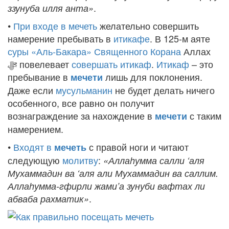
.
ззунуба илля анта»
•
При входе в мечеть
желательно совершить
намерение пребывать в
итикафе
. В 125-м аяте
суры «Аль-Бакара»
Священного Корана
Аллах
ﷻ
повелевает
совершать итикаф
.
Итикаф
– это
пребывание в
лишь для поклонения.
мечети
Даже если
мусульманин
не будет делать ничего
особенного, все равно он получит
вознаграждение за нахождение в
с таким
мечети
намерением.
•
Входят в
с правой ноги и читают
мечеть
следующую
молитву
:
«Аллаhумма салли ‘аля
Мухаммадин ва ‘аля али Мухаммадин ва саллим.
Аллаhумма-гфирли жами’а зунуби вафтах ли
.
абваба рахматик»