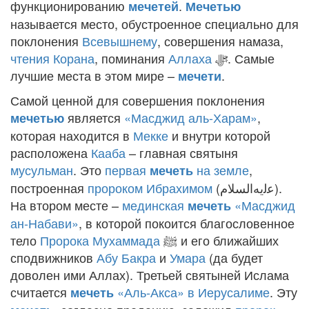
функционированию
.
мечетей
Мечетью
называется место, обустроенное специально для
поклонения
Всевышнему
, совершения намаза,
чтения Корана
, поминания
Аллаха
ﷻ
. Самые
лучшие места в этом мире –
.
мечети
Самой ценной для совершения поклонения
является
«Масджид аль-Харам»
,
мечетью
которая находится в
Мекке
и внутри которой
расположена
Кааба
– главная святыня
мусульман
. Это
первая
на земле
,
мечеть
построенная
пророком Ибрахимом
(
ﻋﻟﻳﻪﺍﻟﺴﻼﻡ
).
На втором месте –
мединская
«Масджид
мечеть
ан-Набави»
, в которой покоится благословенное
тело
Пророка Мухаммада
ﷺ
и его ближайших
сподвижников
Абу Бакра
и
Умара
(да будет
доволен ими Аллах). Третьей святыней Ислама
считается
«Аль-Акса» в Иерусалиме
. Эту
мечеть