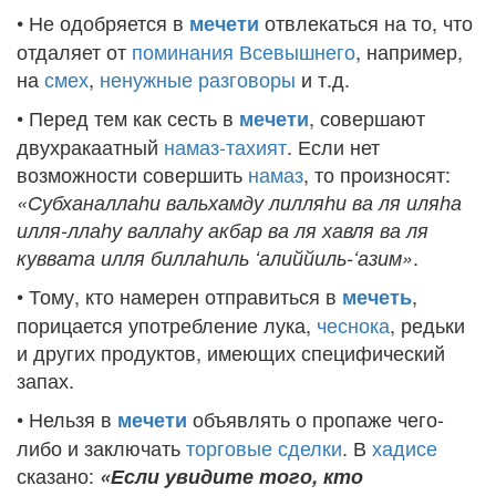
• Не одобряется в
отвлекаться на то, что
мечети
отдаляет от
поминания Всевышнего
, например,
на
смех
,
ненужные разговоры
и т.д.
• Перед тем как сесть в
, совершают
мечети
двухракаатный
намаз-тахият
. Если нет
возможности совершить
намаз
, то произносят:
«Субханалла
hи вальхамду лилля
hи ва ля иля
hа
илля-лла
hу валла
hу акбар ва ля хавля ва ля
.
куввата илля билла
hиль ‘алиййиль-‘азим»
• Тому, кто намерен отправиться в
,
мечеть
порицается употребление лука,
чеснока
, редьки
и других продуктов, имеющих специфический
запах.
• Нельзя в
объявлять о пропаже чего-
мечети
либо и заключать
торговые сделки
. В
хадисе
сказано:
«Если увидите того, кто