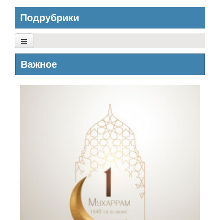
Подрубрики
Основы Ислама
Важное
Убеждения
Коран и его науки
Хадис и его науки
Исламское право
Тасаввуф
Добродетель