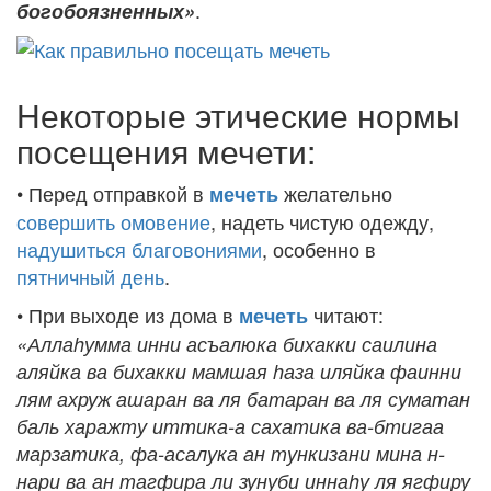
.
богобоязненных»
Некоторые этические нормы
посещения мечети:
• Перед отправкой в
желательно
мечеть
совершить омовение
, надеть чистую одежду,
надушиться благовониями
, особенно в
пятничный день
.
• При выходе из дома в
читают:
мечеть
«Алла
hумма инни асъалюка бихакки саилина
аляйка ва бихакки мамшая
hаза иляйка фаинни
лям ахруж ашаран ва ля батаран ва ля суматан
баль харажту иттика-а сахатика ва-бтигаа
марзатика, фа-асалука ан тункизани мина н-
нари ва ан тагфира ли зунуби инна
hу ля ягфиру