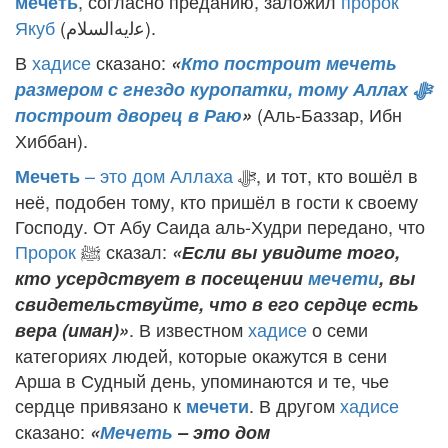
, согласно преданию, заложил
пророк
мечеть
Якуб
(
ﻋﻟﻳﻪﺍﻟﺴﻼﻡ
).
В
хадисе
сказано:
«
Кто построит мечеть
размером с гнездо куропатки, тому Аллах
ﷻ
(Аль-Баззар, Ибн
построит дворец в Раю
»
Хиббан).
– это дом Аллаха
ﷻ
, и тот, кто вошёл в
Мечеть
неё, подобен тому, кто пришёл в гости к своему
Господу. От Абу Саида аль-Худри передано, что
Пророк
ﷺ
сказал:
«Если вы увидите того,
кто усердствует в посещении
мечети
, вы
свидетельствуйте, что в его сердце есть
. В известном
хадисе
о семи
вера (иман)»
категориях людей, которые окажутся в сени
Арша в Судный день, упоминаются и те, чье
сердце привязано к
. В другом
хадисе
мечети
сказано:
«
Мечеть
– это дом