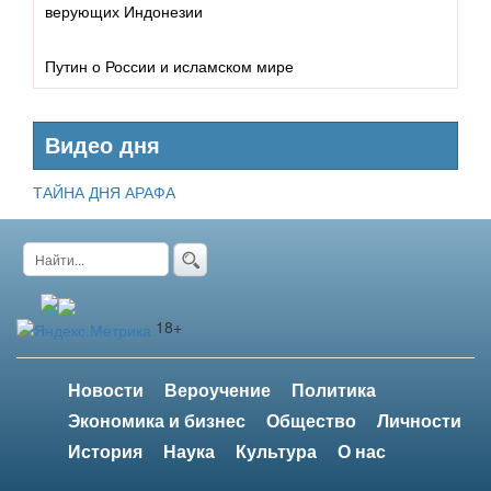
Исламское право
верующих Индонезии
Тасаввуф
Путин о России и исламском мире
Добродетель
Видео дня
Грехи
ТАЙНА ДНЯ АРАФА
Дуа
18+
Новости
Вероучение
Политика
Экономика и бизнес
Общество
Личности
История
Наука
Культура
О нас