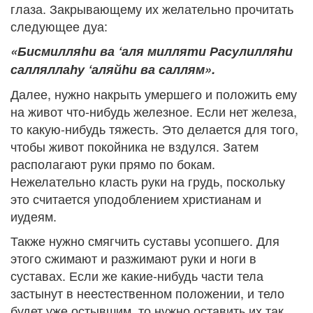
глаза. Закрывающему их желательно прочитать
следующее дуа:
«Бисмилля
h
и ва ‘аля милляти Расулилля
h
и
саллялла
h
у ‘аляй
h
и ва саллям».
Далее, нужно накрыть умершего и положить ему
на живот что-нибудь железное. Если нет железа,
то какую-нибудь тяжесть. Это делается для того,
чтобы живот покойника не вздулся. Затем
располагают руки прямо по бокам.
Нежелательно класть руки на грудь, поскольку
это считается уподоблением христианам и
иудеям.
Также нужно смягчить суставы усопшего. Для
этого сжимают и разжимают руки и ноги в
суставах. Если же какие-нибудь части тела
застынут в неестественном положении, и тело
будет уже остывшим, то нужно оставить их так,