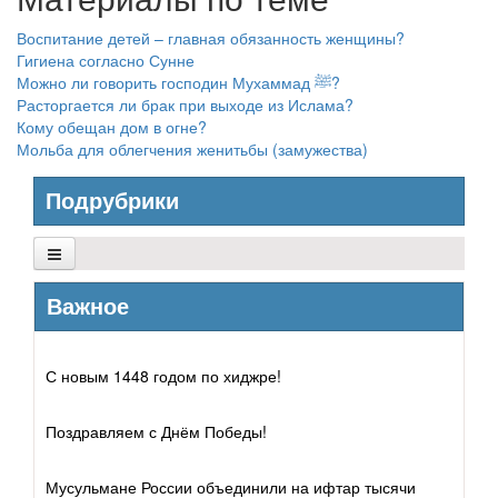
Воспитание детей – главная обязанность женщины?
Гигиена согласно Сунне
Можно ли говорить господин Мухаммад ﷺ?
Расторгается ли брак при выходе из Ислама?
Кому обещан дом в огне?
Мольба для облегчения женитьбы (замужества)
Подрубрики
Основы Ислама
Важное
Убеждения
С новым 1448 годом по хиджре!
Коран и его науки
Поздравляем с Днём Победы!
Хадис и его науки
Мусульмане России объединили на ифтар тысячи