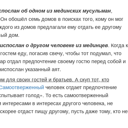
,
послан об одном из мединских мусульман
Он обошёл семь домов в поисках того, кому он мог
аждого из домов предлагали ему отдать ее другому
вый дом.
. Когда к
испослан о другом человеке из мединцев
 гостем еду,
погасив свечу, чтобы тот подумал, что
нсар отдал предпочтение своему гостю перед собой и
ниспослан указанный аят.
м для своих гостей и братьев. А скуп тот, кто
Самоотверженный
человек отдает предпочтение
испытывает голод». То есть самоотверженный
 интересами в интересах другого человека, не
 скорее отдаст пищу другому, пусть даже
тому, кто не