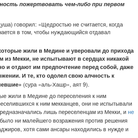
ность пожертвовать чем-либо при первом
душа) говорил: «Щедростью не считается, когда
чается в том, чтобы нуждающийся отдавал
 которые жили в Медине и уверовали до прихода
м из Мекки, не испытывают в сердцах никакой
но и
отдают им предпочтение перед собой, даже
жении. И те, кто одолел свою алчность к
(сура «аль-Хашр», аят 9).
спевшие»
рые жили в Медине до переселения к ним
еселившихся к ним мекканцев, они не испытывали
редназначались лишь переселенцам из Мекки, и
не
е было ни малейшего возражения против решения
джиров, хотя сами ансары находились в нужде и