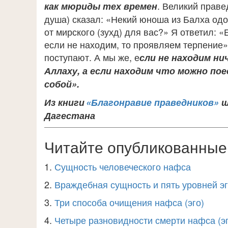
. Великий праве
как мюриды тех времен
душа) сказал: «Некий юноша из Балха одо
от мирского (зухд) для вас?» Я ответил: «
если не находим, то проявляем терпение»
поступают. А мы же, е
сли не находим н
Аллаху, а если находим что можно по
собой».
Из книги
«Благонравие праведников»
ш
Дагестана​
Читайте опубликованные 
1.
Сущность человеческого нафса
2.
Враждебная сущность и пять уровней эг
3.
Три способа очищения нафса (эго)
4.
Четыре разновидности смерти нафса (эг