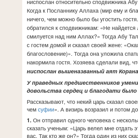
ниспослан относительно сподвижника Абу
Когда к Посланнику Аллаха (мир ему и бла
ничего, чем можно
было бы угостить гостя
обратился
к сподвижникам: «Не найдется л
смилуется над ним Аллах?» Тогда Абу Тал
с гостем домой и сказал своей жене: «Ок
благословение)». Тогда она уложила спать
накормила гостя. Хозяева сделали вид, чт
ниспослан вышеназванный аят Корана
У праведных предшественников умени
довольства сердец и благодати было
Рассказывают, что некий царь сказал сво
чем
суфии
». А визирь возразил и потом д
Он отправил одного человека с нескол
1.
сказать ученым: «Царь велел мне отдать 
вас. Так кто же он?» Тогда один из них ска