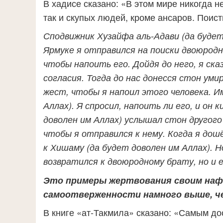
В хадисе сказано: «В этом мире никогда н
так и скупых людей, кроме ансаров. Поист
Сподвижник Хузайфа аль-Адави (да будет
Ярмуке я отправился на поиски двоюродн
чтобы напоить его. Дойдя до него, я ска
согласия. Тогда до нас донесся стон у
жест, чтобы я
напоил этого человека. И
Аллах). Я спросил, напоить ли его, и он
доволен им Аллах) услышал стон другог
чтобы я отправился к нему. Когда я дошё
к Хишаму (да будет доволен им Аллах). Н
возвратился к двоюродному брату, но и
Это примеры жертвования своим нафс
самоотверженности намного выше, ч
В книге «ат-Такмила» сказано: «Самым до