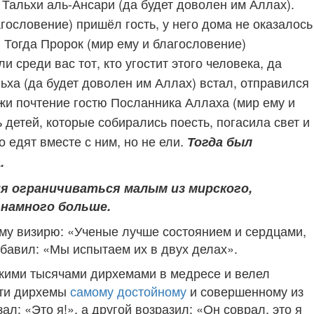
 Тальхи аль-
Ансари (да будет доволен им Аллах).
гословение) пришёл гость, у него дома не оказалось
. Тогда Пророк (мир ему и благословение)
и среди вас тот, кто угостит этого человека, да
ьха (да будет доволен им Аллах) встал, отправился
ажи почтение гостю Посланника Аллаха (мир ему и
 детей, которые собирались поесть, погасила свет и
о едят вместе с ним, но не ели.
Тогда был
.
я ограничиваться малым из мирского,
 намного больше.
ему визирю: «Ученые лучше состоянием и сердцами,
обавил: «Мы испытаем их в двух делах».
ькими тысячами дирхемами в медресе и велел
эти дирхемы
самому достойному
и совершенному из
зал: «Это я!», а другой возразил: «Он соврал, это я