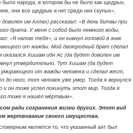
е было народа, в котором бы не было как щедрых,
ине, они все
щедрые и нет среди них скупых».
 доволен им Аллах) рассказал:
«В день битвы при
ого брата. У меня с собой было немного воды,
зал:
«Я напою тебя», и он кивнул головой в знак
мирающего от жажды. Мой двоюродный брат сделал
м оказался Хишам ибн Ас (да будет доволен им
 кивнул утвердительно. Тут Хишам (да будет
о умирающего от жажды человека и сделал жест,
л до него, тот человек уже умер. Тогда я вернулся
о и он тоже успел покинуть этот мир. Тогда я
 его тоже я нашёл мёртвым».
ом ради сохранения жизни других. Этот вид
ем жертвование своего имущества.
стоверным является то, что указанный аят был