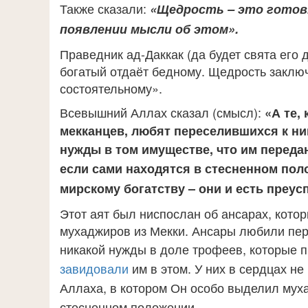
Также сказали:
«Щедрость – это готов
появлении мысли об этом».
Праведник ад-Даккак (да будет свята его 
богатый отдаёт бедному. Щедрость заклю
состоятельному».
Всевышний Аллах сказал (смысл):
«А те,
мекканцев, любят переселившихся к ни
нужды в том имуществе, что им переда
если сами находятся в стесненном поло
мирскому богатству – они и есть преу
Этот аят был ниспослан об ансарах, кото
мухаджиров из Мекки. Ансары любили пер
никакой нужды в доле трофеев, которые
п
завидовали
им в этом. У них в сердцах н
Аллаха, в
котором Он особо выделил муха
стесненном положении.