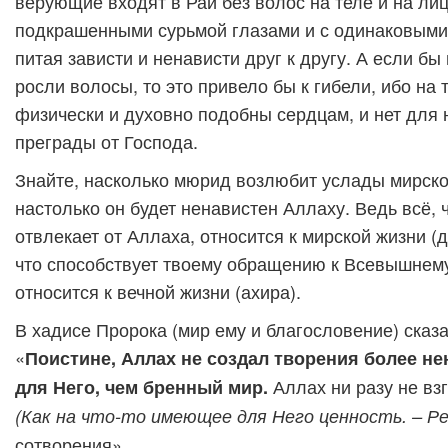
верующие входят в Рай без волос на теле и на лиц
подкрашенными сурьмой глазами и с одинаковыми
питая зависти и ненависти друг к другу. А если бы 
росли волосы, то это привело бы к гибели, ибо на
физически и духовно подобны сердцам, и нет для 
преграды от Господа.
Знайте, насколько мюрид возлюбит услады мирско
настолько он будет ненавистен Аллаху. Ведь всё, 
отвлекает от Аллаха, относится к мирской жизни (ду
что способствует твоему обращению к Всевышнем
относится к вечной жизни (ахира).
В хадисе Пророка (мир ему и благословение) сказа
«
Поистине, Аллах не создал творения более не
Аллах ни разу не вз
для Него, чем бренный мир.
(Как на что-то имеющее для Него ценность. – Ре
сотворения».