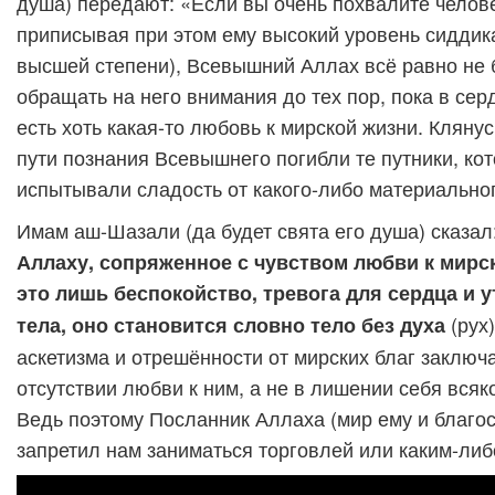
душа) передают: «Если вы очень похвалите челов
приписывая при этом ему высокий уровень сиддик
высшей степени), Всевышний Аллах всё равно не 
обращать на него внимания до тех пор, пока в сер
есть хоть какая-то любовь к мирской жизни. Кляну
пути познания Всевышнего погибли те путники, ко
испытывали сладость от какого-либо материальног
Имам аш-Шазали (да будет свята его душа) сказал:
Аллаху, сопряженное с чувством любви к мирск
это лишь беспокойство, тревога для сердца и 
(рух)
тела, оно становится словно тело без духа
аскетизма и отрешённости от мирских благ заключа
отсутствии любви к ним, а не в лишении себя всяк
Ведь поэтому Посланник Аллаха (мир ему и благо
запретил нам заниматься торговлей или каким-ли