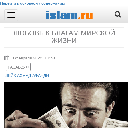
Перейти к основному содержанию
islam
.ru
Toggle
navigation
ЛЮБОВЬ К БЛАГАМ МИРСКОЙ
ЖИЗНИ
9 февраля 2022, 19:59
ТАСАВВУФ
ШЕЙХ АХМАД-АФАНДИ