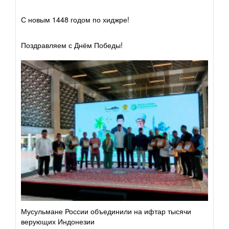
Убеждения
С новым 1448 годом по хиджре!
Коран и его науки
Поздравляем с Днём Победы!
Хадис и его науки
Исламское право
Тасаввуф
Добродетель
Грехи
Дуа
Мусульмане России объединили на ифтар тысячи
верующих Индонезии