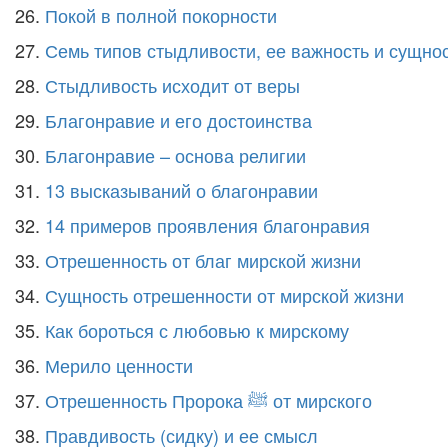
26.
Покой в полной покорности
27.
Семь типов стыдливости, ее важность и сущно
28.
Стыдливость исходит от веры
29.
Благонравие и его достоинства
30.
Благонравие – основа религии
31.
13 высказываний о благонравии
32.
14 примеров проявления благонравия
33.
Отрешенность от благ мирской жизни
34.
Сущность отрешенности от мирской жизни
35.
Как бороться с любовью к мирскому
36.
Мерило ценности
37.
Отрешенность Пророка
ﷺ
от мирского
38.
Правдивость (сидку) и ее смысл