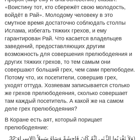
«Воистину тот, кто сбережёт свою молодость,
войдёт в Рай». Молодому человеку в это
смутное время достаточно соблюдать столпы
Ислама, избегать тяжких грехов, и ему
гарантирован Рай. Что касается владельцев
заведений, предоставляющих другим
возможность для совершения прелюбодеяния и
других тяжких грехов, то тем самым они
совершают больший грех, чем сами прелюбодеи.
Потому что, их посетители, совершив грех,
уходят оттуда. Хозяевам записывается столько
же грехов прелюбодеяния, сколько совершает
там каждый посетитель. А какой же на самом
деле грех прелюбодеяния?
В Коране есть аят, который порицает
прелюбодеяние:
وَلاَ تَقْرَبُوا الزِّنَى إِنَّهُ كَانَ فَاحِشَةً وَسَاءَ سَبِيلاً (الإسراء:32
)