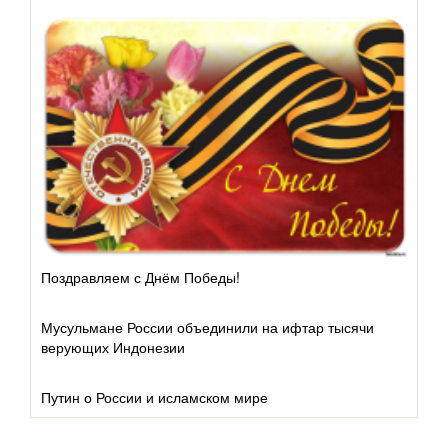
Коран и его науки
Хадис и его науки
Исламское право
Тасаввуф
Добродетель
Грехи
Поздравляем с Днём Победы!
Дуа
Мусульмане России объединили на ифтар тысячи
верующих Индонезии
Путин о России и исламском мире