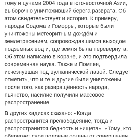
тому и цунами 2004 года в юго-восточной Азии,
выборочно уничтоживший берега разврата. Об
этом свидетельствует и история. К примеру,
народы Содома и Гоморры, которые были
уничтожены метеоритным дождём и
землетрясением, сопровождавшимся выходом
подземных вод и, где земля была перевернута.
Об этом написано в Коране, и это подтвердила
современная наука. Также и Помпея,
исчезнувшая под вулканической лавой. Следует
отметить, что и те и другие были уничтожены
после того, как развращённость народа,
пьянство, насилие получили массовое
распространение.
В других хадисах сказано: «Когда
распространится прелюбодеяние, тогда и
распространится бедность и нищета». «Тому, кто
оберегает свои половые органы от совершения