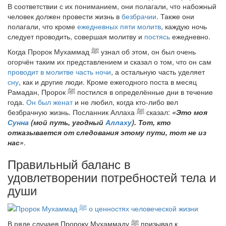
В соответствии с их пониманием, они полагали, что набожный
человек должен провести жизнь в
безбрачии
. Также они
полагали, что кроме
ежедневных пяти молитв
, каждую ночь
следует проводить, совершая молитву и
постясь
ежедневно.
Когда Пророк Мухаммад
ﷺ
узнал об этом, он был очень
огорчён таким их представлением и сказал о том, что он сам
проводит в молитве часть ночи
, а остальную часть уделяет
сну
, как и другие люди. Кроме ежегодного поста в месяц
Рамадан, Пророк
ﷺ
постился в определённые дни в течение
года.
Он был женат
и не любил, когда кто-либо вел
безбрачную жизнь. Посланник Аллаха
ﷺ
сказал:
«Это моя
Сунна
(мой путь, угодный
Аллаху
). Тот, кто
отказывается от следования этому пути, тот не из
нас»
.
Правильный баланс в
удовлетворении потребностей тела и
души
В ряде случаев Пророку Мухаммаду
ﷺ
призывал к