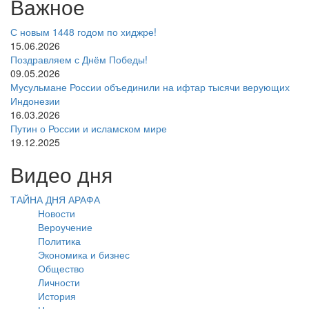
Важное
Убеждения
С новым 1448 годом по хиджре!
15.06.2026
Коран и его науки
Поздравляем с Днём Победы!
09.05.2026
Хадис и его науки
Мусульмане России объединили на ифтар тысячи верующих
Индонезии
Исламское право
16.03.2026
Путин о России и исламском мире
Тасаввуф
19.12.2025
Добродетель
Видео дня
Грехи
ТАЙНА ДНЯ АРАФА
Новости
Дуа
Вероучение
Политика
Экономика и бизнес
Общество
Личности
История