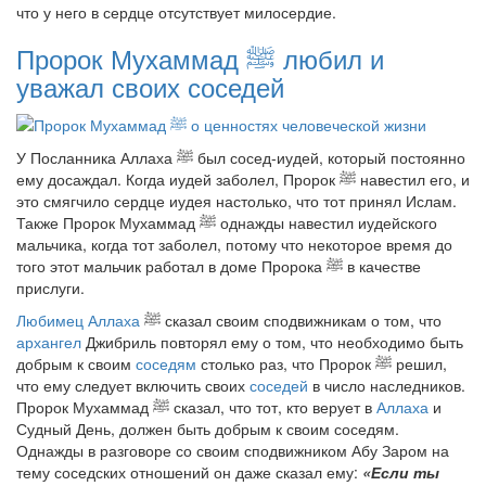
что у него в сердце отсутствует милосердие.
Пророк Мухаммад
ﷺ
любил и
уважал своих соседей
У Посланника Аллаха
ﷺ
был сосед-иудей, который постоянно
ему досаждал. Когда иудей заболел, Пророк
ﷺ
навестил его, и
это смягчило сердце иудея настолько, что тот принял Ислам.
Также Пророк Мухаммад
ﷺ
однажды навестил иудейского
мальчика, когда тот заболел, потому что некоторое время до
того этот мальчик работал в доме Пророка
ﷺ
в качестве
прислуги.
Любимец Аллаха
ﷺ
сказал своим сподвижникам о том, что
архангел
Джибриль повторял ему о том, что необходимо быть
добрым к своим
соседям
столько раз, что Пророк
ﷺ
решил,
что ему следует включить своих
соседей
в число наследников.
Пророк Мухаммад
ﷺ
сказал, что тот, кто верует в
Аллаха
и
Судный День, должен быть добрым к своим соседям.
Однажды в разговоре со своим сподвижником Абу Заром на
тему соседских отношений он даже сказал ему:
«Если ты