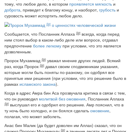
тому, что любое дело, в котором
проявляется мягкость
и
доброта
, приведет к благому концу, и наоборот,
грубость
и
суровость может испортить любое дело.
Сообщается, что Посланник Аллаха
ﷺ
всегда, когда перед
ним стоял выбор в каком-либо деле или вопросе, отдавал
предпочтение
более легкому
при условии, что это является
дозволенным.
Пророк Мухаммад
ﷺ
уважал мнение других людей. Всякий
раз, когда Пророк
ﷺ
давал своим сподвижникам указания,
которые могли быть поняты по-разному, он одобрял все
принятые ими решения (при условии, что это решение было в
рамках
исламского закона
).
Когда в адрес Амра бин Аса прозвучала критика в связи с тем,
что он руководил
молитвой
без омовения
, Посланник Аллаха
ﷺ
выслушал его и одобрил его решение. Амр пояснил, что в
ту ночь было холодно, и он боялся сделать
омовение
,
полагая, что может заболеть.
Анас бин Малик (да будет доволен им Аллах) сказал, что он
служил Пророку Мухаммаду
ﷺ
в течение десяти лет и Пророк