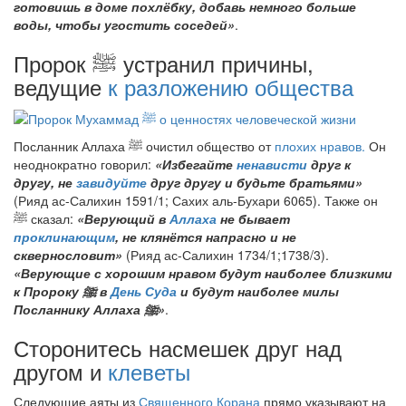
готовишь в доме похлёбку, добавь немного больше
воды, чтобы угостить соседей»
.
Пророк
ﷺ
устранил причины,
ведущие
к разложению общества
Посланник Аллаха
ﷺ
очистил общество от
плохих нравов.
Он
неоднократно говорил:
«Избегайте
ненависти
друг к
другу, не
завидуйте
друг другу и будьте братьями»
(Рияд ас-Салихин 1591/1; Сахих аль-Бухари 6065). Также он
ﷺ
сказал:
«Верующий в
Аллаха
не бывает
проклинающим
, не клянётся напрасно и не
сквернословит»
(Рияд ас-Салихин 1734/1;1738/3).
«Верующие с хорошим нравом будут наиболее близкими
к Пророку
ﷺ
в
День Суда
и будут наиболее милы
Посланнику Аллаха
ﷺ
»
.
Сторонитесь насмешек друг над
другом и
клеветы
Следующие аяты из
Священного Корана
прямо указывают на