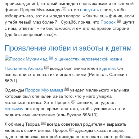
происхождения), который выглядел очень жалким и ел спелый
финик. Пророк Мухаммаду
ﷺ
хотел
пошутить
с ним, чтобы
взбодрить его, вот он и задал вопрос: «Как ты ешь финик, если
у тебя левый глаз болен?» Сухайб, поняв, что
Пророк
ﷺ
шутит
с ним, ответил: «Не беспокойся, я ем его на правой стороне
(где был здоровый глаз)».
Проявление любви и заботы к детям
Посланник Аллаха
ﷺ
всегда был внимателен к
детям
. Он
всегда приветствовал их и играл с ними (Рияд аль-Салихин
862/1).
Однажды
Пророк Мухаммад
ﷺ
увидел маленького мальчика,
который был опечален из-за того, что у него умерла
маленькая птичка. Хотя Пророк
ﷺ
спешил, он уделил
мальчику
некоторое время для того, чтобы успокоить его и
поднять ему настроение (аль-Бухари 598/10).
Любимец Творца
ﷺ
всегда советовал родителям выражать
любовь к своим детям. Пророк
ﷺ
однажды сказал в адрес
одного человека, который никогда не целовал своего ребёнка,