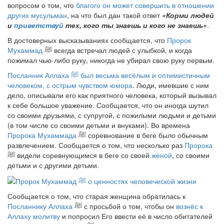
вопросом о том, что
благого он может совершить в отношении
других мусульман
, на что был дан такой ответ
«Корми людей
и
приветствуй
тех, кого ты знаешь и кого не знаешь»
.
В достоверных высказываниях сообщается, что
Пророк
Мухаммад
ﷺ
всегда встречал людей с улыбкой, и когда
пожимал чью-либо руку, никогда не убирал свою руку первым.
Посланник Аллаха
ﷺ
был весьма весёлым и оптимистичным
человеком, с острым чувством юмора
. Люди, имевшие с ним
дело, описывали его как приятного человека, который вызывал
к себе большое уважение. Сообщается, что он иногда шутил
со своими друзьями, с супругой, с пожилыми людьми и детьми
(в том числе со своими детьми и внуками). Во времена
Пророка Мухаммада
ﷺ
соревнование в беге было обычным
развлечением. Сообщается о том, что несколько раз
Пророка
ﷺ
видели соревнующимся в беге со своей
женой
, со своими
детьми и с другими детьми.
Сообщается о том, что старая женщина обратилась к
Посланнику Аллаха
ﷺ
с просьбой о том, чтобы он
вознёс к
Аллаху молитву
и попросил Его ввести её в число обитателей