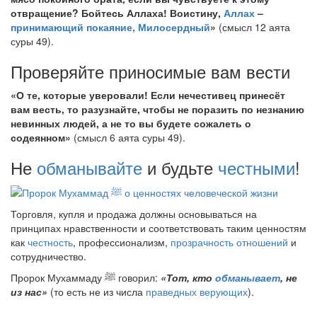
отвращение? Бойтесь Аллаха! Воистину,
Аллах
–
принимающий покаяние, Милосердный
»
(смысл 12 аята
суры 49).
Проверяйте приносимые вам вести
«О те, которые уверовали! Если нечестивец принесёт
вам весть, то разузнайте, чтобы не поразить по незнанию
невинных людей, а не то вы будете сожалеть о
содеянном»
(смысл 6 аята суры 49).
Не
обманывайте
и будьте
честными
!
Торговля, купля и продажа должны основываться на
принципах нравственности и соответствовать таким ценностям
как
честность
, профессионализм,
прозрачность отношений
и
сотрудничество.
Пророк Мухаммаду
ﷺ
говорил:
«Тот, кто
обманывает
, не
из нас»
(то есть не из числа
праведных верующих
).