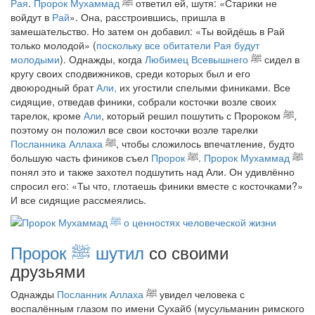
Рая
.
Пророк Мухаммад
ﷺ
ответил ей, шутя: «Старики не
войдут в
Рай
». Она, расстроившись, пришла в
замешательство. Но затем он добавил: «Ты войдёшь в Рай
только молодой» (
поскольку все обитатели Рая будут
молодыми
). Однажды, когда
Любимец Всевышнего
ﷺ
сидел в
кругу своих сподвижников, среди которых был и его
двоюродный брат
Али,
их угостили спелыми финиками. Все
сидящие, отведав финики, собрали косточки возле своих
тарелок, кроме
Али
, который решил пошутить с Пророком
ﷺ
,
поэтому он положил все свои косточки возле тарелки
Посланника Аллаха
ﷺ
, чтобы сложилось впечатление, будто
большую часть фиников съел
Пророк
ﷺ
.
Пророк Мухаммад
ﷺ
понял это и также захотел подшутить над Али. Он удивлённо
спросил его: «Ты что, глотаешь финики вместе с косточками?»
И все сидящие рассмеялись.
Пророк
ﷺ
шутил
со своими
друзьями
Однажды
Посланник Аллаха
ﷺ
увидел человека с
воспалённым глазом по имени Сухайб (мусульманин римского