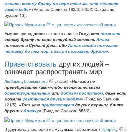
желать своему брату по вере того же, что желаете
самим себе
»
(Рияд ас-Салихин 183/3; 245/2; Сахих аль-
Бухари 13).
Ему же принадлежит высказывание:
«Тому, кто
поможет
своему брату по вере в трудный момент,
Аллах
поможет в Судный День, ибо
Аллах всегда помогает
человеку до тех пор, пока он помогает другим
»
.
Приветствовать
других людей –
означает распространять мир
Любимец Всевышнего
ﷺ
сказал:
«Никогда не
пренебрегайте каким-либо незначительным
благотворительным
или
добрым поступком
, даже если
можете
улыбнуться другим людям
»
(Рияд ас-Салихин
121/5).
«Тот, кто
приветствует
других первым, ближе
других к
Аллаху
»
(Рияд ас-Салихин 858/2).
В другом случае, один из мусульман обратился к
Пророку
ﷺ
с