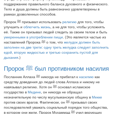
поддержанию правильного баланса духовного и физического.
Тело и душа должны быть равнозначно удовлетворены в
рамках дозволенных способов.
Пророк
ﷺ
призывал использовать
религию
для того, чтобы
улучшить и
облегчить жизнь
, а не для того, чтобы усложнять
её. Также он призывал людей следить за своим телом и быть
умеренными в употреблении пищи
. (Это является частью из
наставлений Пророка
ﷺ
о том, что
желудок должен быть
заполнен на две трети: одну треть желудка следует заполнить
едой, вторую жидкостью и третью сохранить пустой для
дыхания
.)
Пророк
ﷺ
был противником насилия
Посланник Аллаха
ﷺ
никогда не прибегал к
насилию
как
средству доведения до людей слова Аллаха и никому не
навязывал религию. Хотя он
ﷺ
основал исламское
государство в
Медине
, он никогда не обращал
незначительную по числу мусульманскую общину в
Мекке
против своих врагов. Фактически, он
ﷺ
призывал своих
последователей уважать социальный порядок того общества,
в котором они жили. Пророк Мухаммад
ﷺ
учил верующих