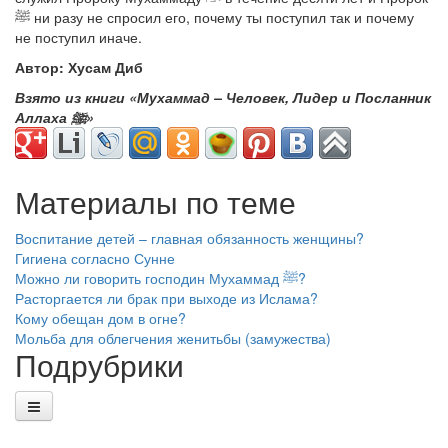
ﷺ
ни разу не спросил его, почему ты поступил так и почему
не поступил иначе.
Автор: Хусам Диб
Взято из книги «Мухаммад – Человек, Лидер и Посланник
Аллаха
ﷺ
»
Материалы по теме
Воспитание детей – главная обязанность женщины?
Гигиена согласно Сунне
Можно ли говорить господин Мухаммад ﷺ?
Расторгается ли брак при выходе из Ислама?
Кому обещан дом в огне?
Мольба для облегчения женитьбы (замужества)
Подрубрики
Основы Ислама