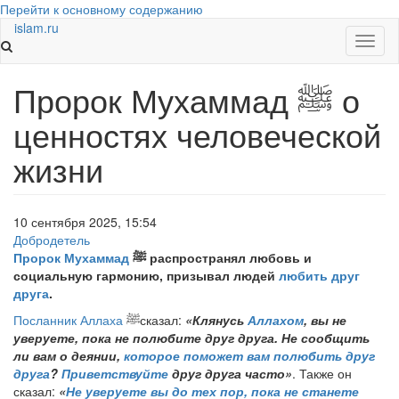
Перейти к основному содержанию
islam
.ru
Toggl
naviga
Пророк Мухаммад ﷺ о
ценностях человеческой
жизни
10 сентября 2025, 15:54
Добродетель
Пророк Мухаммад
ﷺ
распространял любовь и
социальную гармонию, призывал людей
любить друг
друга
.
Посланник Аллаха
ﷺ
сказал:
«Клянусь
Аллахом
, вы не
уверуете, пока не полюбите друг друга. Не сообщить
ли вам о деянии,
которое поможет вам полюбить друг
друга
?
Приветствуйте
друг друга часто»
. Также он
сказал:
«
Не уверуете вы до тех пор, пока не станете