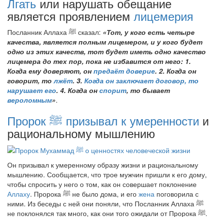
Лгать
или нарушать обещание
является проявлением
лицемерия
Посланник Аллаха
ﷺ
сказал:
«Тот, у кого есть четыре
качества, является полным лицемером, и у кого будет
одно из этих качеств, тот будет иметь одно качество
лицемера до тех пор, пока не избавится от него: 1.
Когда ему доверяют, он
предаёт доверие
. 2. Когда он
говорит, то
лжёт
. 3.
Когда он заключает договор, то
нарушает его
. 4. Когда он
спорит
, то бывает
вероломным
»
.
Пророк
ﷺ
призывал к умеренности
и
рациональному мышлению
Он призывал к умеренному образу жизни и рациональному
мышлению. Сообщается, что трое мужчин пришли к его дому,
чтобы спросить у него о том, как он совершает поклонение
Аллаху
. Пророка
ﷺ
не было дома, и его
жена
поговорила с
ними. Из беседы с ней они поняли, что Посланник Аллаха
ﷺ
не поклонялся так много, как они того ожидали от Пророка
ﷺ
.