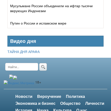
Мусульмане России объединили на ифтар тысячи
Учёные
верующих Индонезии
Правители
Путин о России и исламском мире
Общественный деятель
Видео дня
ТАЙНА ДНЯ АРАФА
18+
Новости
Вероучение
Политика
Экономика и бизнес
Общество
Личности
История
Наука
Культура
О нас