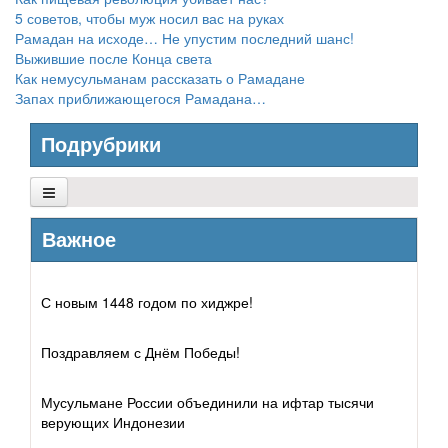
5 советов, чтобы муж носил вас на руках
Рамадан на исходе… Не упустим последний шанс!
Выжившие после Конца света
Как немусульманам рассказать о Рамадане
Запах приближающегося Рамадана…
Подрубрики
Ислам в мире
Важное
Психология
С новым 1448 годом по хиджре!
Образование
Поздравляем с Днём Победы!
Юриспруденция
Мусульмане России объединили на ифтар тысячи
Спорт
верующих Индонезии