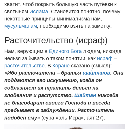
хватит, чтоб покрыть большую часть путёвки к
святыням
Ислама
. Становится понятно, почему
некоторые принципы минимализма нам,
мусульманам
, необходимо взять на заметку.
Расточительство (исраф)
Нам, верующим в
Единого Бога
людям, никогда
нельзя забывать о таком понятии, как
исраф
–
расточительство
. В
Коране
сказано (смысл):
«Ибо расточители – братья
шайтанов
. Они
поддаются его искушению, когда он
соблазняет их тратить деньги на
злодеяния и распутство.
Шайтан
никогда
не благодарит своего Господа и всегда
пребывает в заблуждении. Расточитель
(сура «аль-Исра», аят 27).
подобен ему»