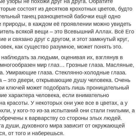
ые узоры не похожи друг на друга. Обратите
торые состоят из десятков крохотных цветов, будто
ительный танец разноцветной бабочки ещё одно
е природы, в каждом её проявлении можно увидеть
ритель всякой вещи – это Всевышний Аллах. Всё Его
е и связано друг с другом, и этот замкнутый круг,
век, как существо разумное, может понять это.
наблюдать за людьми, оценивая их, взглянув в
е многообразен мир глаз… Грозные глаза. Масляные,
за. Умирающие глаза. Стеклянно-холодные глаза.
 – это двери, открывающие душу человека. Очень
вери ключей может подобрать лишь проницательный
ние характера человека, если внимательно
а красоты. У некоторых они уже все в цветах, а у
хли, у кого-то из-за испытаний они стали гнилыми, а
 обречены к варварству со стороны злых людей.
ота души, духовного мира зависит от окружающей
ся, от того и наберешься.