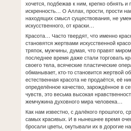
хочется, подбежав к ним, крепко обнять и 
искренность… О Аллах, прости, прости на
находящих смысл существования, не умею
искусственного, от краски…
Красота… Часто твердят, что именно крас
становятся жертвами искусственной кра
тряпок, мужчины, думая, что правят миром
последнее время даже стали торговать кра
своего тела, всяческие пластические опера
обманывает, кто-то становится жертвой о
естественная красота не продаётся, её ни
определённое качество, зарождённое в се
чувств, это весьма высокая нравственност
жемчужина духовного мира человека…
Как нам известно, с далёкого прошлого, 
самых красивых. И в нынешнее время очен
бросали цветы, окутывали их в дорогие 