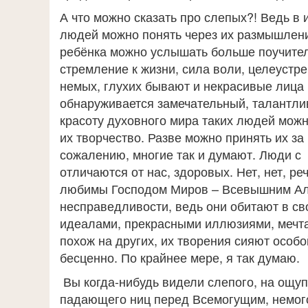
А что можно сказать про слепых?! Ведь в 
людей можно понять через их размышления.
ребёнка можно услышать больше поучител
стремление к жизни, сила воли, целеустре
немых, глухих бывают и некрасивые лица 
обнаруживается замечательный, талантли
красоту духовного мира таких людей можно
их творчество. Разве можно принять их за
сожалению, многие так и думают. Люди с
отличаются от нас, здоровых. Нет, нет, ре
любимы Господом Миров – Всевышним Алла
несправедливости, ведь они обитают в с
идеалами, прекрасными иллюзиями, мечтам
похож на других, их творения сияют особо
бесценно. По крайнее мере, я так думаю.
Вы когда-нибудь видели слепого, на ощу
падающего ниц перед Всемогущим, немого