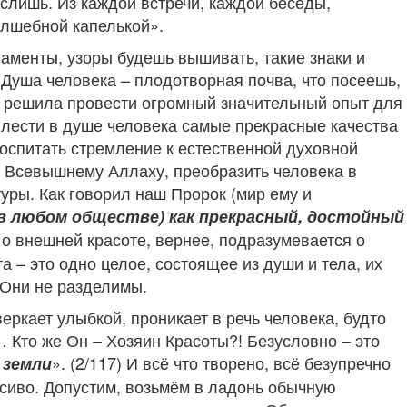
слишь. Из каждой встречи, каждой беседы,
олшебной капелькой».
наменты, узоры будешь вышивать, такие знаки и
 Душа человека – плодотворная почва, что посеешь,
а решила провести огромный значительный опыт для
вплести в душе человека самые прекрасные качества
воспитать стремление к естественной духовной
– Всевышнему Аллаху, преобразить человека в
уры. Как говорил наш Пророк (мир ему и
в любом обществе) как прекрасный, достойный
о о внешней красоте, вернее, подразумевается о
а – это одно целое, состоящее из души и тела, их
 Они не разделимы.
веркает улыбкой, проникает в речь человека, будто
Кто же Он – Хозяин Красоты?! Безусловно – это
». (2/117) И всё что творено, всё безупречно
 земли
сиво. Допустим, возьмём в ладонь обычную