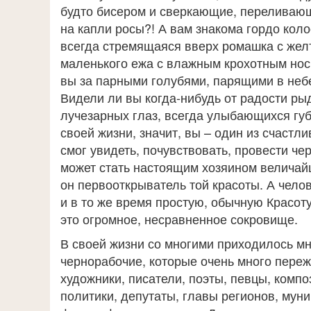
будто бисером и сверкающие, переливающ
на капли росы?! А вам знакома гордо коло
всегда стремящаяся вверх ромашка с желт
маленького ежа с влажным крохотным нос
вы за парными голубями, парящими в неб
Видели ли вы когда-нибудь от радости р
лучезарных глаз, всегда улыбающихся губ
своей жизни, значит, вы – один из счастл
смог увидеть, почувствовать, провести чер
может стать настоящим хозяином величайш
он первооткрыватель той красоты. А челов
и в то же время простую, обычную Красоту
это огромное, несравненное сокровище.
В своей жизни со многими приходилось мн
чернорабочие, которые очень много пережи
художники, писатели, поэты, певцы, компо
политики, депутаты, главы регионов, мун