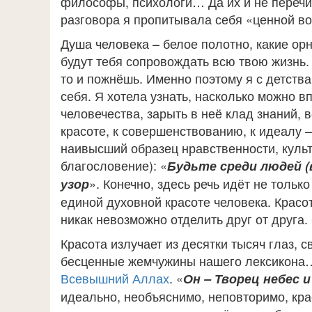
философы, психологи… Да их и не перечи
разговора я пропитывала себя «ценной в
Душа человека – белое полотно, какие ор
будут тебя сопровождать всю твою жизнь.
то и пожнёшь. Именно поэтому я с детств
себя. Я хотела узнать, насколько можно 
человечества, зарыть в неё клад знаний, 
красоте, к совершенствованию, к идеалу 
наивысший образец нравственности, культ
благословение): «
Будьте среди людей (
». Конечно, здесь речь идёт не тольк
узор
единой духовной красоте человека. Красот
никак невозможно отделить друг от друга.
Красота излучает из десятки тысяч глаз, с
бесценные жемчужины нашего лексикона… 
Всевышний Аллах
. «
Он – Творец небес и
идеально, необъяснимо, неповторимо, кра