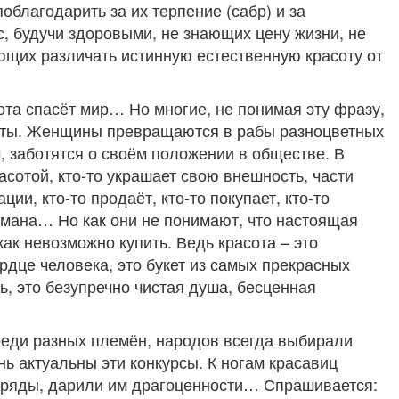
поблагодарить за их терпение (сабр) и за
с, будучи здоровыми, не знающих цену жизни, не
щих различать истинную естественную красоту от
ота спасёт мир… Но многие, не понимая эту фразу,
соты. Женщины превращаются в рабы разноцветных
, заботятся о своём положении в обществе. В
сотой, кто-то украшает свою внешность, части
ции, кто-то продаёт, кто-то покупает, кто-то
бмана… Но как они не понимают, что настоящая
как невозможно купить. Ведь красота – это
рдце человека, это букет из самых прекрасных
ь, это безупречно чистая душа, бесценная
среди разных племён, народов всегда выбирали
ь актуальны эти конкурсы. К ногам красавиц
наряды, дарили им драгоценности… Спрашивается: