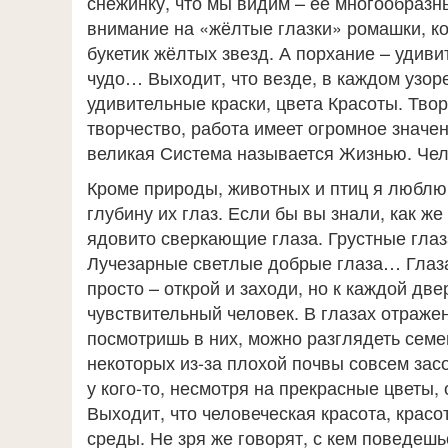
снежинку, что мы видим – её многообразн
внимание на «жёлтые глазки» ромашки, ко
букетик жёлтых звезд. А порхание – удив
чудо… Выходит, что везде, в каждом узор
удивительные краски, цвета Красоты. Тво
творчество, работа имеет огромное значени
великая Система называется Жизнью. Чело
Кроме природы, животных и птиц я люблю 
глубину их глаз. Если бы вы знали, как ж
ядовито сверкающие глаза. Грустные гла
Лучезарные светлые добрые глаза… Глаза
просто – открой и заходи, но к каждой д
чувствительный человек. В глазах отраже
посмотришь в них, можно разглядеть семен
некоторых из-за плохой почвы совсем засо
у кого-то, несмотря на прекрасные цветы,
Выходит, что человеческая красота, крас
среды. Не зря же говорят, с кем поведешь