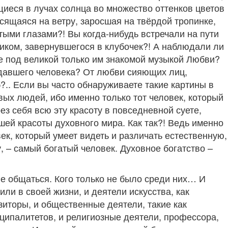
иеся в лучах солнца во множество оттенков цветов
сящаяся на ветру, заросшая на твёрдой тропинке,
ыми глазами?! Вы когда-нибудь встречали на пути
иком, завернувшегося в клубочек?! А наблюдали ли
е под великой только им знакомой музыкой Любви?
ыдавшего человека? От любви сияющих лиц,
?.. Если вы часто обнаруживаете такие картины в
ивых людей, ибо именно только тот человек, который
ез себя всю эту красоту в повседневной суете,
ей красоты духовного мира. Как так?! Ведь именно
ек, который умеет видеть и различать естественную,
, – самый богатый человек. Духовное богатство –
е общаться. Кого только не было среди них… И
ли в своей жизни, и деятели искусства, как
зиторы, и общественные деятели, такие как
иципалитетов, и религиозные деятели, профессора,