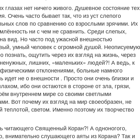
их глазах нет ничего живого. Душевное состояние тех
 Очень часто бывает так, что из уст слепого
ьных слов по сравнению со взрослыми зрячими. Их
млённость ни с чем не сравнить. Среди слепых,
на вид. Но часто под ужасной внешностью
вый, умный человек с огромной душой. Неописуему
 познать, ощутить через их взгляд на жизнь, через
 ненужных, лишних, «маленьких» людей?! А ведь, к
 физическими отклонениями, больные намного
чь идет не о внешности . Просто они очень близки и
хом, ибо они остаются в стороне от зла, грязи,
воём внутреннем мире со своими светлыми
и. Вот почему их взгляд на мир своеобразен, не
й теплотой, светом. Именно поэтому их творчество
пь читающего Священный Коран?! А одноногого,
, внимательно слушающего аяты из Корана? Так и