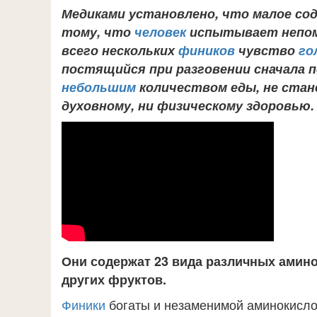
Медиками установлено, что малое сод
тому, что
человек
испытывает непом
всего нескольких
фиников
чувство
го
постящийся при разговении сначала 
небольшим
количеством еды, не стан
духовному, ни физическому здоровью.
Они содержат 23 вида различных амино
других фруктов.
Финики
богаты и незаменимой аминокисло