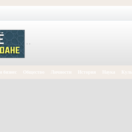
и бизнес
Общество
Личности
История
Наука
Куль