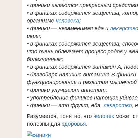
• финики являются прекрасным средством
• в финиках содержатся вещества, кото
организме
человека
;
• финики — незаменимая еда и
лекарств
икры;
• в финиках содержатся вещества, спо
что очень облегчает процесс родов у ж
болезненным;
• в финиках содержится витамин А, под
• благодаря наличию витамина В финики 
функционирования и развития мышечной
• финики улучшают аппетит;
• употребление фиников натощак убивае
• финики — это фрукт, еда,
лекарство
, 
Разумеется, понятно, что
человек
может сп
полезны для
здоровья
.