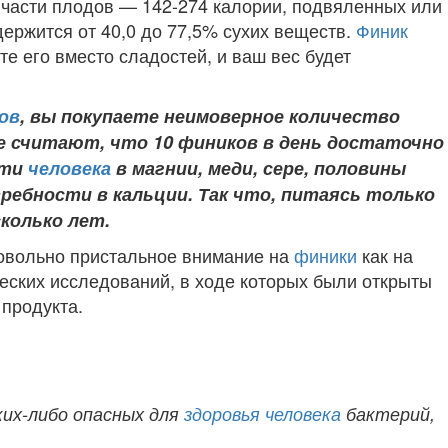
 части плодов — 142-274 калории, подвяленных или
ержится от 40,0 до 77,5% сухих веществ.
Финик
е его вместо сладостей, и ваш вес будет
ов
, вы покупаете неимоверное количество
ые считают, что 10 фиников в день достаточно
сти
человека
в магнии, меди, сере, половины
ребности в кальции. Так что, питаясь только
колько лет.
овольно пристальное внимание на
финики
как на
еских исследований, в ходе которых были открыты
продукта.
ких-либо опасных для
здоровья
человека
бактерий,