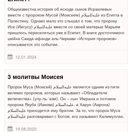
Общеизвестна история об исходе сынов Исраилевых
вместе с пророком Мусой (Моисеем) ﻋﻠﻳﻪﺍﻠﺳﻼﻡ из Египта в
Палестину. Однако мало кто слышал о том, что пророку
Исе (Иисусу) ﻋﻠﻳﻪﺍﻠﺳﻼﻡ вместе со своей матерью Марьям
пришлось переселяться уже в Египет. В книге досточтимого
шейха Саида-афанди аль-Чиркави «История пророков»
описывается это событие.
12.01.2024
3 молитвы Моисея
Пророк Муса (Моисей) ﻋﻠﻴﻪﺍﻟﺴﻼﻡ является одним из пяти
великих пророков, которых называют «Обладатели
величества» (улу-ль-‘азм). Он – сын ‘Имрана и потомок
пророка Якуба (Иакова) ﻋﻠﻴﻪﺍﻟﺴﻼﻡ, а Харун (Аарона)
ﻋﻠﻴﻪﺍﻟﺴﻼﻡ приходится ему братом. За то, что пророк Муса
ﻋﻠﻴﻪﺍﻟﺴﻼﻡ разговаривал с Богом, его называют Калимуллах.
19.08.2023