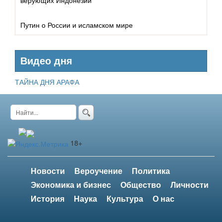
Правители
Путин о России и исламском мире
Общественный деятель
Видео дня
ТАЙНА ДНЯ АРАФА
18+
Новости
Вероучение
Политика
Экономика и бизнес
Общество
Личности
История
Наука
Культура
О нас