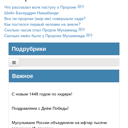
Что рассказал волк пастуху о Пророке ﷺ?
Шейх Бахауддин Накшбанди
Все ли пророки (мир им) совершали хадж?
Как постился первый человек на земле?
Сколько часов спал Пророк Мухаммад ﷺ?
Сколько имён было у Пророка Мухаммада ﷺ?
Подрубрики
Пророк Мухаммад
Важное
Пророки и посланники
С новым 1448 годом по хиджре!
Сподвижники
Поздравляем с Днём Победы!
Духовные наставники
Мусульмане России объединили на ифтар тысячи
Учёные
верующих Индонезии