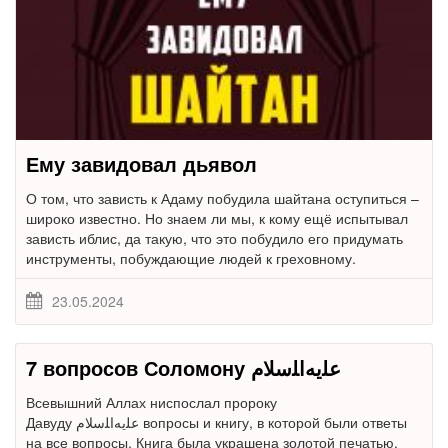
Ему завидовал дьявол
О том, что зависть к Адаму побудила шайтана оступиться –
широко известно. Но знаем ли мы, к кому ещё испытывал
зависть иблис, да такую, что это побудило его придумать
инструменты, побуждающие людей к греховному.
23.05.2024
7 вопросов Соломону ﻋﻠﻳﻪﺍﻠﺳﻼﻡ
Всевышний Аллах ниспослал пророку
Давуду ﻋﻠﻳﻪﺍﻠﺳﻼﻡ вопросы и книгу, в которой были ответы
на все вопросы. Книга была украшена золотой печатью.