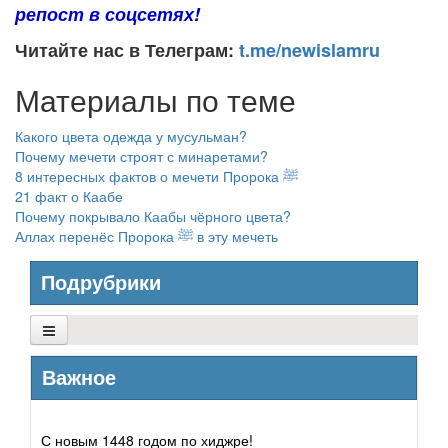
репост в соцсетях!
Читайте нас в Телеграм:
t.me/newislamru
Материалы по теме
Какого цвета одежда у мусульман?
Почему мечети строят с минаретами?
8 интересных фактов о мечети Пророка ﷺ
21 факт о Каабе
Почему покрывало Каабы чёрного цвета?
Аллах перенёс Пророка ﷺ в эту мечеть
Подрубрики
Архитектура
Важное
Графика
С новым 1448 годом по хиджре!