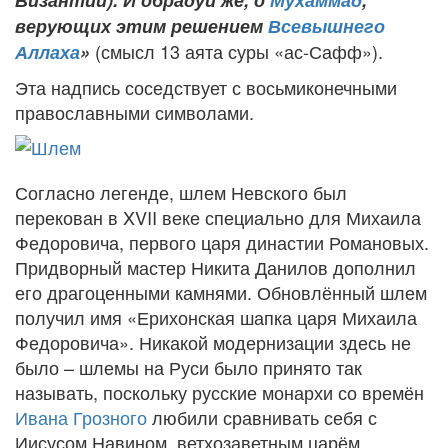
Византии). И обрадуй же, о
Мухаммад
,
верующих этим решением
Всевышнего
(смысл 13 аята суры «ас-Сафф»).
Аллаха
»
Эта надпись соседствует с восьмиконечными
православными символами.
Согласно легенде, шлем Невского был
перекован в XVII веке специально для Михаила
Федоровича, первого царя династии Романовых.
Придворный мастер Никита Данилов дополнил
его драгоценными камнями. Обновлённый шлем
получил имя «Ерихонская шапка царя Михаила
Федоровича». Никакой модернизации здесь не
было – шлемы на Руси было принято так
называть, поскольку русские монархи со времён
Ивана Грозного
любили сравнивать себя с
Иисусом Навином, ветхозаветным царём,