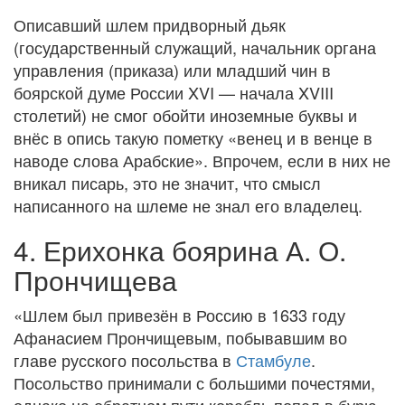
Описавший шлем придворный дьяк
(государственный служащий, начальник органа
управления (приказа) или младший чин в
боярской думе России XVI — начала XVIII
столетий) не смог обойти иноземные буквы и
внёс в опись такую пометку «венец и в венце в
наводе слова Арабские». Впрочем, если в них не
вникал писарь, это не значит, что смысл
написанного на шлеме не знал его владелец.
4. Ерихонка боярина А. О.
Прончищева
«Шлем был привезён в Россию в 1633 году
Афанасием Прончищевым, побывавшим во
главе русского посольства в
Стамбуле
.
Посольство принимали с большими почестями,
однако на обратном пути корабль попал в бурю,