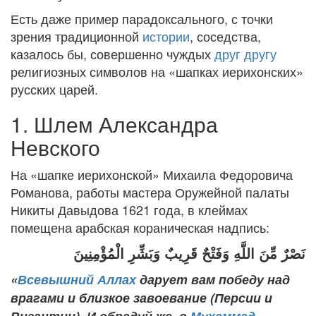
Есть даже пример парадоксального, с точки
зрения традиционной
истории
, соседства,
казалось бы, совершенно чуждых
друг другу
религиозных символов на «шапках иерихонских»
русских царей.
1. Шлем Александра
Невского
На «шапке иерихонской» Михаила Федоровича
Романова, работы мастера Оружейной палаты
Никиты Давыдова 1621 года, в клеймах
помещена арабская кораническая надпись:
نَصْرٌ مِّنَ اللَّهِ وَفَتْحٌ قَرِيبٌ وَبَشِّرِ الْمُؤْمِنِينَ
«
Всевышний Аллах
дарует вам победу над
врагами и близкое завоевание (Персии и