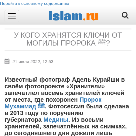
Перейти к основному содержанию
islam
.ru
Toggle
navigation
У КОГО ХРАНЯТСЯ КЛЮЧИ ОТ
МОГИЛЫ ПРОРОКА ﷺ?
21 июля 2022, 12:53
Известный фотограф Адель Курайши в
своём фотопроекте «Хранители»
запечатлел восемь хранителей ключей
от места, где похоронен
Пророк
Мухаммад
ﷺ
. Фотосессия была сделана
в 2013 году по поручению
губернатора
Медины
. Из восьми
хранителей, запечатлённых на снимках,
до сегодняшнего дня дожили лишь