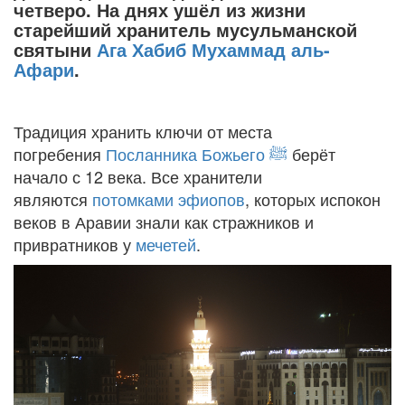
четверо. На днях ушёл из жизни
старейший хранитель мусульманской
святыни
Ага Хабиб Мухаммад аль-
Афари
.
Традиция хранить ключи от места
погребения
Посланника Божьего
ﷺ
берёт
начало с 12 века. Все хранители
являются
потомками
эфиопов
, которых испокон
веков в Аравии знали как стражников и
привратников у
мечетей
.