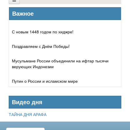
Архитектура
Важное
Графика
С новым 1448 годом по хиджре!
Дизайн
Поздравляем с Днём Победы!
Живопись
Мусульмане России объединили на ифтар тысячи
Литература
верующих Индонезии
Путин о России и исламском мире
Видео дня
ТАЙНА ДНЯ АРАФА