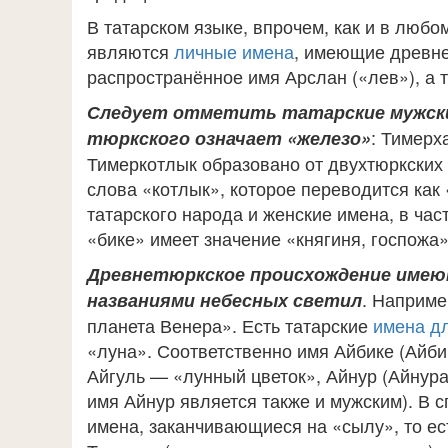
В татарском языке, впрочем, как и в люб
являются
личные имена
, имеющие древне
распространённое имя Арслан («лев»), а 
Следует отметить татарские мужские
: Тимерх
тюркского означает «железо»
Тимеркотлык образовано от двухтюркских 
слова «котлык», которое переводится как 
татарского народа и женские имена, в час
«бике» имеет значение «княгиня, госпожа»
Древнетюркское происхождение имеют
. Наприме
названиями небесных светил
планета Венера». Есть татарские
имена д
«луна». Соответственно имя Айбике (Айбик
Айгуль — «лунный цветок», Айнур (Айнура,
имя Айнур является также и мужским). В 
имена, заканчивающиеся на «сылу», то ест