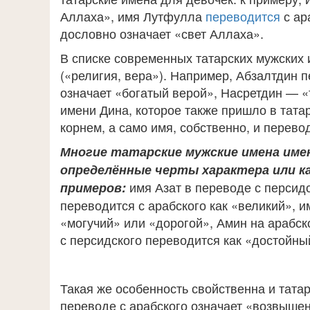
Аллаха», имя Лутфулла
переводится
с ар
дословно означает «свет Аллаха».
В списке современных татарских мужских
(«религия, вера»). Например, Абзалтдин 
означает «богатый верой», Насретдин — «т
имени Дина, которое также пришло в татар
корнем, а само имя, собственно, и перево
Многие татарские мужские имена им
определённые черты характера или ка
имя Азат в переводе с персид
примеров:
переводится с арабского как «великий», и
«могучий» или «дорогой», Амин на арабск
с персидского переводится как «достойны
Такая же особенность свойственна и тата
переводе с арабского означает «возвыше