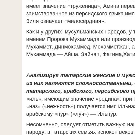
имеет значение «труженица», Амина перев
заимствованное из персидского языка имя
Зиля означает «милосердная».
Как и у других мусульманских народов, у
именем Пророка Мухаммада или производ
Мухаммет, Динмохаммед, Мохамметжан, а 
Мухаммада — Айша, Зайнап, Фатима,Хати
Анализируя татарские женские и мужс
из них являются сложносоставными, 
татарского, арабского, персидского 
«иль», имеющим значение «родина»: при 
«наз» («нежность») получается имя Ильна
арабскому «нур» («луч») — Ильнур.
Несомненно, следует отметить важную на
народу: в татарских семьях испокон веко