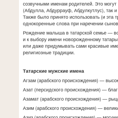
созвучными именам родителей. Это могут
(Абдулла, Абдуррауф, Абдулкутлус), так и
Также было принято использовать (и эта 
однокоренные слова при наречении сынове
Рождение малыша в татарской семье — вс
и к выбору имени новорожденному татары 
или даже придумывать сами красивые име
религиозные традиции.
Татарские мужские имена
Агзам (арабского происхождения) — высо
Азат (персидского происхождения) — бла
Азамат (арабского происхождения) — рыца
Азим (арабского происхождения) — велик
Азиз (арабского происхождения) — могучи