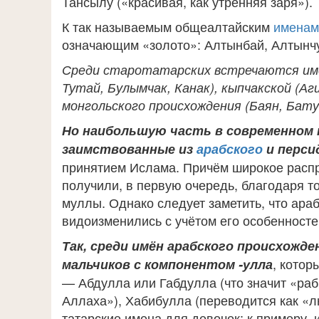
Тансылу («красивая, как утренняя заря»).
К так называемым общеалтайским
именам
означающим «золото»: Алтынбай, Алтынчу
Среди старотатарских встречаются име
Тутай, Булымчак, Канак), кыпчакской (Аг
монгольского происхождения (Баян, Бату,
Но наибольшую часть в современном
заимствованные из
арабского
и перси
принятием Ислама. Причём широкое расп
получили, в первую очередь, благодаря 
муллы. Однако следует заметить, что ара
видоизменились с учётом его особенносте
Так, среди имён арабского происхожд
, кото
мальчиков с компонентом -улла
— Абдулла или Габдулла (что значит «раб
Аллаха»), Хабибулла (переводится как «л
татарские имена для девочек: к примеру,