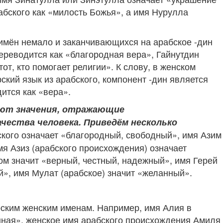
абского как «милость Божья», а имя Нурулла
 имён немало и заканчивающихся на арабское -дин
переводится как «благородная вера», Гайнутдин
от, кто помогает религии». К слову, в женском
ский язык из арабского, компонент -дин является
дится как «вера».
еют значения, отражающие
чества человека. Приведём несколько
ского означает «благородный, свободный», имя Азим
мя Азиз (арабского происхождения) означает
ом значит «верный, честный, надежный», имя Герей
й», имя Мулат (арабское) значит «желанный».
рским женским именам. Например, имя Алия в
нная», женское имя арабского происхождения Амиля