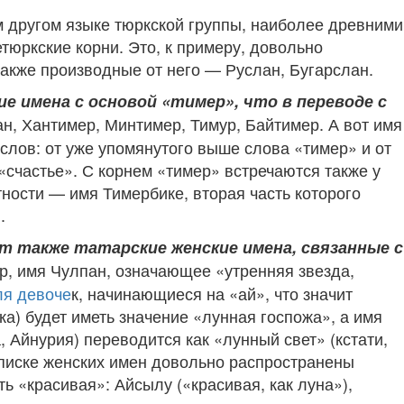
ом другом языке тюркской группы, наиболее древними
тюркские корни. Это, к примеру, довольно
также производные от него — Руслан, Бугарслан.
 имена с основой «тимер», что в переводе с
ан, Хантимер, Минтимер, Тимур, Байтимер. А вот имя
слов: от уже упомянутого выше слова «тимер» и от
«счастье». С корнем «тимер» встречаются также у
тности — имя Тимербике, вторая часть которого
.
 также татарские женские имена, связанные с
р, имя Чулпан, означающее «утренняя звезда,
ля девоче
к, начинающиеся на «ай», что значит
а) будет иметь значение «лунная госпожа», а имя
 Айнурия) переводится как «лунный свет» (кстати,
списке женских имен довольно распространены
ь «красивая»: Айсылу («красивая, как луна»),