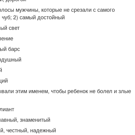
олосы мужчины, которые не срезали с самого
 чуб; 2) самый достойный
ный свет
ление
лый барс
родушный
й
щий
вали этим именем, чтобы ребенок не болел и злые
лиант
лавный, знаменитый
й, честный, надежный