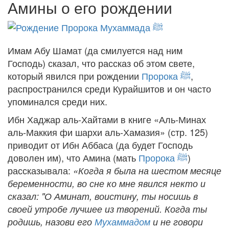
Амины о его рождении
Имам Абу Шамат (да смилуется над ним
Господь) сказал, что рассказ об этом свете,
который явился при рождении
Пророка
ﷺ
,
распространился среди Курайшитов и он часто
упоминался среди них.
Ибн Хаджар аль-Хайтами в книге «Аль-Минах
аль-Маккия фи шархи аль-Хамазия» (стр. 125)
приводит от Ибн Аббаса (да будет Господь
доволен им), что Амина (мать
Пророка
ﷺ
)
рассказывала:
«Когда я была на шестом месяце
беременности, во сне ко мне явился некто и
сказал: "О Аминат, воистину, ты носишь в
своей утробе лучшее из творений. Когда ты
родишь, назови его
Мухаммадом
и не говори