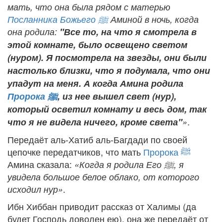
мать, что она была рядом с матерью
Посланника Божьего
ﷺ
Аминой в ночь, когда
она родила:
"Все то, на что я смотрела в
этой комнате, было освещено светом
(нуром). Я посмотрела на звезды, они были
настолько близки, что я подумала, что они
упадут на меня. А когда Амина родила
Пророка
ﷺ
, из нее вышел свет (нур),
который осветил комнату и весь дом, так
.
что я не видела ничего, кроме света"
»
Передаёт аль-Хатиб аль-Багдади по своей
цепочке передатчиков, что мать
Пророка
ﷺ
Амина сказала:
«Когда я родила Его
ﷺ
, я
увидела большое белое облако, от которого
.
исходил нур»
Ибн Хиббан приводит рассказ от Халимы (да
будет Господь доволен ею), она же передаёт от