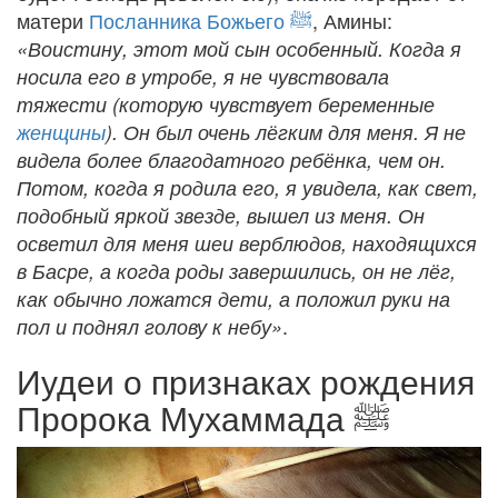
матери
Посланника Божьего
ﷺ
, Амины:
«Воистину, этот мой сын особенный. Когда я
носила его в утробе, я не чувствовала
тяжести (которую чувствует беременные
женщины
). Он был очень лёгким для меня. Я не
видела более благодатного ребёнка, чем он.
Потом, когда я родила его, я увидела, как свет,
подобный яркой звезде, вышел из меня. Он
осветил для меня шеи верблюдов, находящихся
в Басре, а когда роды завершились, он не лёг,
как обычно ложатся дети, а положил руки на
.
пол и поднял голову к небу»
Иудеи о признаках рождения
Пророка Мухаммада
ﷺ