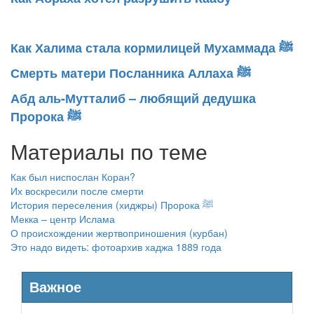
Как Халима стала кормилицей Мухаммада ﷺ
Смерть матери Посланника Аллаха ﷺ
Абд аль-Мутталиб – любящий дедушка
Пророка ﷺ
Материалы по теме
Как был ниспослан Коран?
Их воскресили после смерти
История переселения (хиджры) Пророка ﷺ
Мекка – центр Ислама
О происхождении жертвоприношения (курбан)
Это надо видеть: фотоархив хаджа 1889 года
Важное