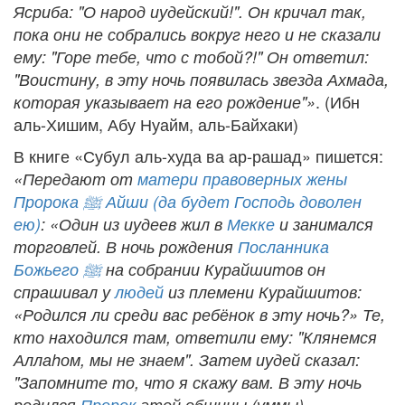
Ясриба: "О народ иудейский!". Он кричал так,
пока они не собрались вокруг него и не сказали
ему: "Горе тебе, что с тобой?!" Он ответил:
"Воистину, в эту ночь появилась звезда Ахмада,
. (Ибн
которая указывает на его рождение"»
аль-Хишим, Абу Нуайм, аль-Байхаки)
В книге «Субул аль-худа ва ар-рашад» пишется:
«Передают от
матери правоверных жены
Пророка
ﷺ
Айши (да будет Господь доволен
ею)
: «Один из иудеев жил в
Мекке
и занимался
торговлей. В ночь рождения
Посланника
Божьего
ﷺ
на собрании Курайшитов он
спрашивал у
людей
из племени Курайшитов:
«Родился ли среди вас ребёнок в эту ночь?» Те,
кто находился там, ответили ему: "Клянемся
Аллаhом, мы не знаем". Затем иудей сказал:
"Запомните то, что я скажу вам. В эту ночь
родился
Пророк
этой общины (уммы),