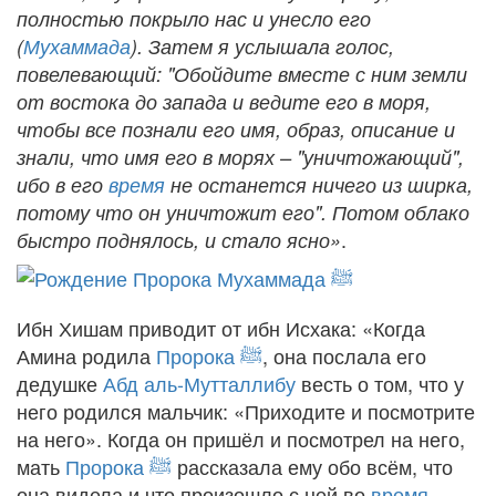
полностью покрыло нас и унесло его
(
Мухаммада
). Затем я услышала голос,
повелевающий: "Обойдите вместе с ним земли
от востока до запада и ведите его в моря,
чтобы все познали его имя, образ, описание и
знали, что имя его в морях – "уничтожающий",
ибо в его
время
не останется ничего из ширка,
потому что он уничтожит его". Потом облако
.
быстро поднялось, и стало ясно»
Ибн Хишам приводит от ибн Исхака: «Когда
Амина родила
Пророка
ﷺ
, она послала его
дедушке
Абд аль-Мутталлибу
весть о том, что у
него родился мальчик: «Приходите и посмотрите
на него». Когда он пришёл и посмотрел на него,
мать
Пророка
ﷺ
рассказала ему обо всём, что
она видела и что произошло с ней во
время