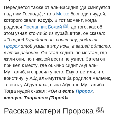
Передаётся также от аль-Васидия (да смилуется
над ним Господь), что в
Мекке
был один иудей,
которого звали
. В тот момент, когда
Юсуф
родился
Посланник Божий
ﷺ
, до того, как об
этом узнал кто-либо из Курайшитов, он сказал:
«О народ Курайшитов, воистину, родился
Пророк
этой уммы в эту ночь, в вашей области,
. Он стал ходить по местам, где
в этом районе»
жили они, но никакой вести не узнал. Затем он
пришёл к месту, где обычно сидит Абд аль-
Мутталиб, и спросил у него. Ему ответили, что
воистину, у Абд аль-Мутталиба родился мальчик,
то есть у Абдуллаха, сына Абд аль-Мутталиба.
Тогда иудей сказал:
«Он и есть
Пророк
,
.
клянусь Тавратом (Торой)»
Рассказ матери Пророка
ﷺ