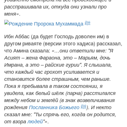
расспрашивала их, откуда они узнали про
.
меня»
Ибн Аббас (да будет Господь доволен им) в
другом риваяте (версии этого хадиса) рассказал,
что Амина сказала:
«…они ответили мне: "Я
Асият – жена Фараона, это – Марьям, дочь
Имрана, а это – райские гурии". Я слышала,
что каждый час грохот усиливается и
становится более страшным, чем раньше.
Пока я пребывала в таком состоянии, я
увидела, как белый шёлк (парча) расстилался
между небом и землёй (в знак возвеличивания
ﷺ
рождения
Посланника Божьего
). И некто
сказал мне: "Ты спрячь его, когда он родится,
.
от взора
людей
"»