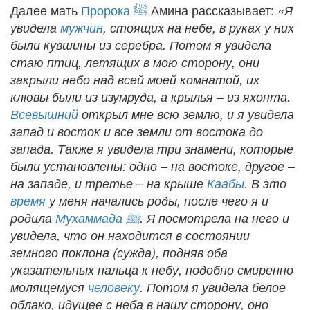
Далее мать
Пророка
ﷺ
Амина рассказывает:
«Я
увидела
мужчин
, стоящих на небе, в руках у них
были кувшины из серебра. Потом я увидела
стаю птиц, летящих в мою сторону, они
закрыли небо над всей моей комнатой, их
клювы были из изумруда, а крылья – из яхонта.
Всевышний
открыл мне всю землю, и я увидела
запад и восток и все земли от востока до
запада. Также я увидела три знамени, которые
были установлены: одно – на востоке, другое –
на западе, и третье – на крыше
Каабы
. В это
время
у меня начались роды, после чего я и
родила
Мухаммада
ﷺ
. Я посмотрела на него и
увидела, что он находится в состоянии
земного поклона (сужда), подняв оба
указательных пальца к небу, подобно смиренно
молящемуся
человеку
. Потом я увидела белое
облако, идущее с неба в нашу сторону, оно