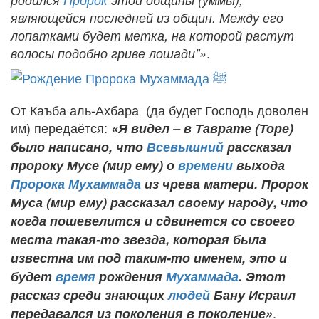
являющейся последней из общин. Между его
лопатками будет метка, на которой растут
.
волосы подобно гриве лошади"»
От Каъба аль-Ахбара (да будет Господь доволен
им) передаётся:
«Я видел – в Таврате (Торе)
было написано, что
Всевышний
рассказал
пророку Мусе (мир ему) о
времени
выхода
Пророка Мухаммада
из чрева матери. Пророк
Муса (мир ему) рассказал своему народу, что
когда пошевелится и сдвинется со своего
места такая-то звезда, которая была
известна им под таким-то именем, это и
будет
время
рождения
Мухаммада
. Этот
рассказ среди знающих
людей
Бану Исраил
.
передавался из поколения в поколение»