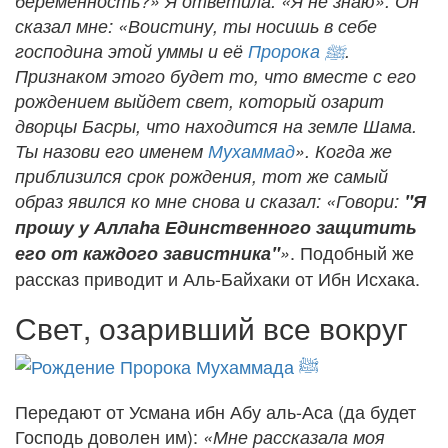
беременность?» Я ответила: «Я не знаю». Он
сказал мне: «Воистину, ты носишь в себе
господина этой уммы и её
Пророка
ﷺ
.
Признаком этого будет то, что вместе с его
рождением выйдет свет, который озарит
дворцы Басры, что находится на земле Шама.
Ты назови его именем
Мухаммад
». Когда же
приблизился срок рождения, тот же самый
образ явился ко мне снова и сказал: «Говори:
"Я
прошу у Аллаhа Единственного защитить
. Подобный же
его от каждого завистника"
»
рассказ приводит и Аль-Байхаки от Ибн Исхака.
Свет, озаривший все вокруг
Передают от Усмана ибн Абу аль-Аса (да будет
Господь доволен им):
«Мне рассказала моя