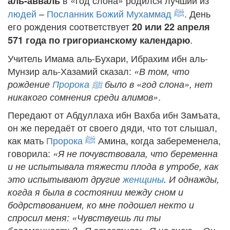
в «год слона» родился лучший из
аль-авваль
людей
–
Посланник Божий Мухаммад
ﷺ
. День
его рождения соответствует
20 или 22 апреля
.
571 года по григорианскому календарю
Учитель Имама аль-Бухари, Ибрахим ибн аль-
Мунзир аль-Хазамий сказал:
«В том, что
рождение
Пророка
ﷺ
было в «год слона», нет
.
никакого сомнения среди алимов»
Передают от Абдуллаха ибн Вахба ибн Замъата,
он же передаёт от своего дяди, что тот слышал,
как мать
Пророка
ﷺ
Амина, когда забеременела,
говорила:
«Я не почувствовала, что беременна
и не испытывала тяжести плода в утробе, как
это испытывают другие
женщины
. И однажды,
когда я была в состоянии между сном и
бодрствованием, ко мне подошел некто и
спросил меня: «Чувствуешь ли ты