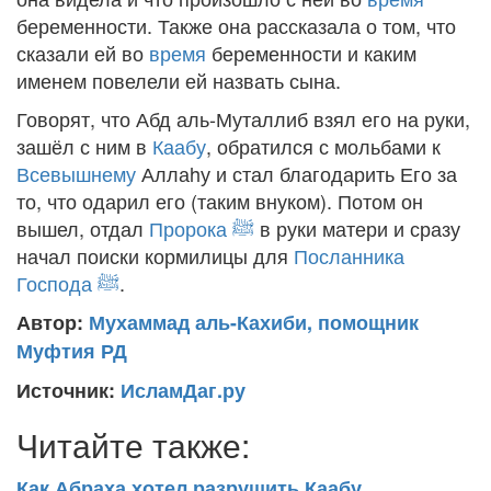
беременности. Также она рассказала о том, что
сказали ей во
время
беременности и каким
именем повелели ей назвать сына.
Говорят, что Абд аль-Муталлиб взял его на руки,
зашёл с ним в
Каабу
, обратился с мольбами к
Всевышнему
Аллаhу и стал благодарить Его за
то, что одарил его (таким внуком). Потом он
вышел, отдал
Пророка
ﷺ
в руки матери и сразу
начал поиски кормилицы для
Посланника
Господа
ﷺ
.
Автор:
Мухаммад аль-Кахиби, помощник
Муфтия РД
Источник:
ИсламДаг.ру
Читайте также:
Как Абраха хотел разрушить Каабу