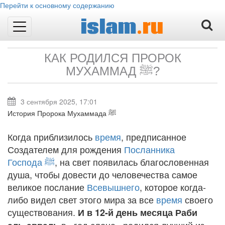
Перейти к основному содержанию
islam
.ru
Toggle
navigation
КАК РОДИЛСЯ ПРОРОК
МУХАММАД ﷺ?
3 сентября 2025, 17:01
История Пророка Мухаммада ﷺ
Когда приблизилось
время
, предписанное
Создателем для рождения
Посланника
Господа
ﷺ
, на свет появилась благословенная
душа, чтобы довести до человечества самое
великое послание
Всевышнего
, которое когда-
либо видел свет этого мира за все
время
своего
существования.
И в 12-й день месяца Раби