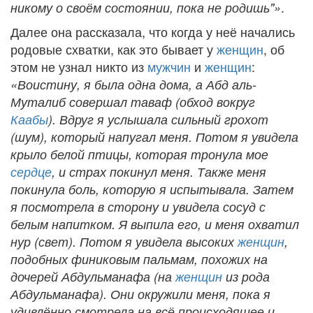
.
никому о своём состоянии, пока не родишь"»
Далее она рассказала, что когда у неё начались
родовые схватки, как это бывает у
женщин
, об
этом не узнал никто из
мужчин
и
женщин
:
«Воистину, я была одна дома, а Абд аль-
Муталиб совершал таваф (обход вокруг
Каабы
). Вдруг я услышала сильный грохот
(шум), который напугал меня. Потом я увидела
крыло белой птицы, которая тронула мое
сердце
, и страх покинул меня. Также меня
покинула боль, которую я испытывала. Затем
я посмотрела в сторону и увидела сосуд с
белым напитком. Я выпила его, и меня охватил
нур (свет). Потом я увидела высоких
женщин
,
подобных финиковым пальмам, похожих на
дочерей Абдульманафа (на
женщин
из рода
Абдульманафа). Они окружили меня, пока я
удивлённо смотрела на всё происходящее и