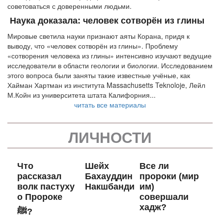
советоваться с доверенными людьми.
Наука доказала: человек сотворён из глины
Мировые светила науки признают аяты Корана, придя к
выводу, что «человек сотворён из глины». Проблему
«сотворения человека из глины» интенсивно изучают ведущие
исследователи в области геологии и биологии. Исследованием
этого вопроса были заняты такие известные учёные, как
Хайман Хартман из института Massachusetts Teknoloje, Лейл
М.Койн из университета штата Калифорния...
читать все материалы
ЛИЧНОСТИ
Что
Шейх
Все ли
рассказал
Бахауддин
пророки (мир
волк пастуху
Накшбанди
им)
о Пророке
совершали
хадж?
ﷺ?