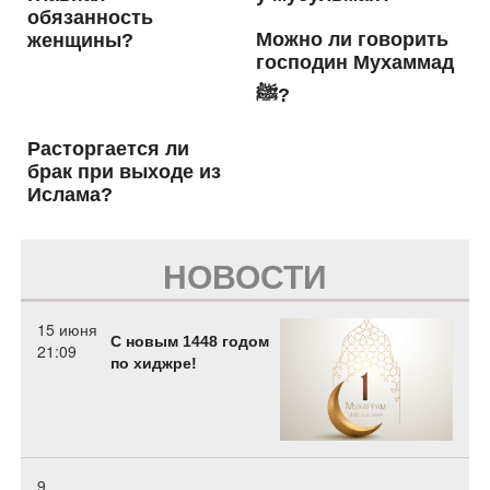
обязанность
Можно ли говорить
женщины?
господин Мухаммад
ﷺ?
Расторгается ли
брак при выходе из
Ислама?
НОВОСТИ
15 июня
С новым 1448 годом
21:09
по хиджре!
9