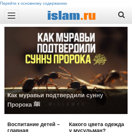
Перейти к основному содержанию
islam
.ru
Toggle
navigation
Как муравьи подтвердили сунну
Пророка ﷺ
Воспитание детей –
Какого цвета одежда
главная
у мусульман?